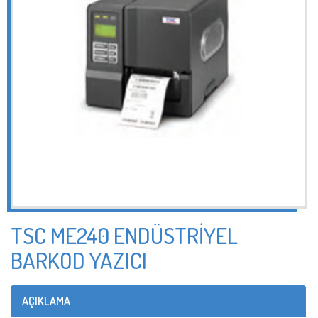
TSC ME240 ENDÜSTRİYEL
BARKOD YAZICI
AÇIKLAMA