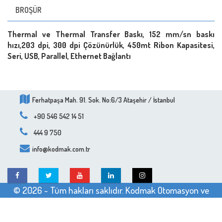
BROŞÜR
Thermal ve Thermal Transfer Baskı, 152 mm/sn baskı
hızı,203 dpi, 300 dpi Çözünürlük, 450mt Ribon Kapasitesi,
Seri, USB, Parallel, Ethernet Bağlantı
Ferhatpaşa Mah. 91. Sok. No:6/3 Ataşehir / İstanbul
+90 546 542 14 51
444 9 750
info@kodmak.com.tr
© 2026 - Tüm hakları saklıdır. Kodmak Otomasyon ve
Kodlama Makina
web tasarım