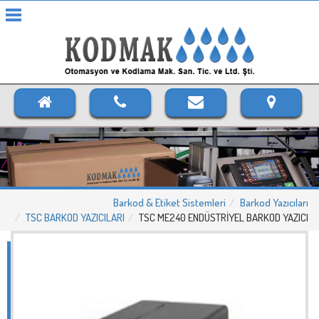
Barkod & Etiket Sistemleri
Barkod Yazıcıları
TSC BARKOD YAZICILARI
TSC ME240 ENDÜSTRİYEL BARKOD YAZICI